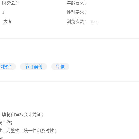
：
财务会计
年龄要求：
：
1
性别要求：
：
大专
浏览次数：
822
公积金
节日福利
年假
，填制和审核会计凭证；
报工作；
性、完整性、统一性和及时性；
旧；