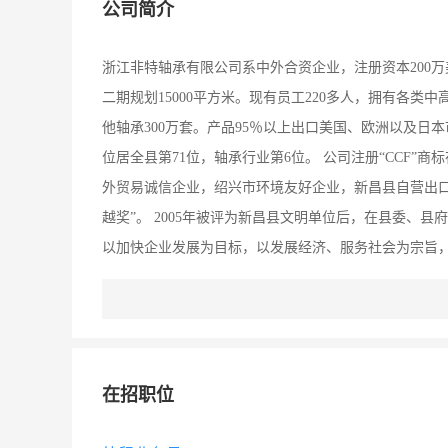
公司简介
浙江非特轴承有限公司系中外合资企业，注册资本200万美
二期规划15000平方米。现有员工220多人，拥有各类中
他轴承300万套。产品95％以上出口美国、欧洲以及日本
位居全县第71位，轴承行业第6位。 公司注册“CCF”商标
外贸易诚信企业，绍兴市环境友好企业，新昌县自营出口
越奖”。 2005年被评为新昌县文明单位后，在县委、
以加快企业发展为目标，以发展经济、服务社会为宗旨
施、高创建水平，开创了创建文明单位的新局面。 欢迎
在招职位