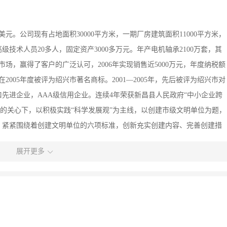
元。公司现有占地面积30000平方米，一期厂房建筑面积11000平方米，
高级技术人员20多人，固定资产3000多万元。年产电机轴承2100万套，其
市场，赢得了客户的广泛认可，2006年实现销售近5000万元，年度纳税额
在2005年度被评为绍兴市著名商标。2001—2005年，先后被评为绍兴市对
先进企业，AAA级信用企业。连续4年荣获新昌县人民政府“中小企业跨
县府的关心下，以积极实践“科学发展观”为主线，以创建市级文明单位为题，
，紧紧围绕着创建文明单位的六项标准，创新充实创建内容、完善创建措
有志之士加盟公司，共创辉煌的明天！
展开更多